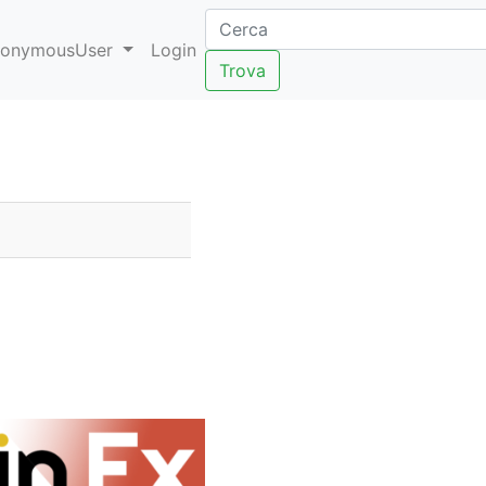
onymousUser
Login
Trova